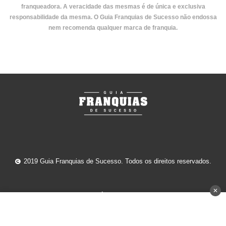
franqueadora. A veracidade das mesmas é de única e exclusiva
responsabilidade da mesma. O Guia Franquias de Sucesso não endossa
nem recomenda qualquer marca de franquia.
2019 Guia Franquias de Sucesso. Todos os direitos reservados.
✕
Anuncie
Home
Franquias por setor