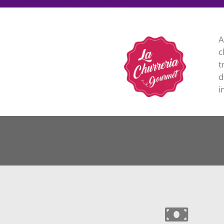
A
c
t
d
i