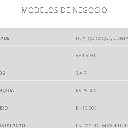
MODELOS DE NEGÓCIO
DADE
LOJA, QUIOSQUE, CONT
VARIÁVEL
OS
3 A 5
ANQUIA
R$ 25.000
GIRO
R$ 10.000
INSTALAÇÃO
ESTIMADO EM R$ 40.000