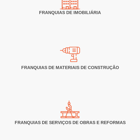
FRANQUIAS DE IMOBILIÁRIA
Vantagens
As franquias de construção e imóveis conseguem se destacar no
mercado, apesar da alta concorrência. As redes conseguem oferecer um
serviço mais qualificado (por conta da padronização de processos) e
confiável do que a mão de obra autônoma.
Manuais operacionais e treinamentos da franqueadora ajudam a
FRANQUIAS DE MATERIAIS DE CONSTRUÇÃO
estruturar um negócio que passa mais segurança e entrega qualidade em
serviços e produtos, pontos essenciais nesse setor.
Desafios
Habilidades com vendas e perfil comercial são requisitos indispensáveis
nesse tipo de negócio. Isso vale tanto para franqueados que vão
FRANQUIAS DE SERVIÇOS DE OBRAS E REFORMAS
trabalhar sozinhos, como prestadores de serviços, quanto para aqueles
que vão gerenciar uma equipe de funcionários.