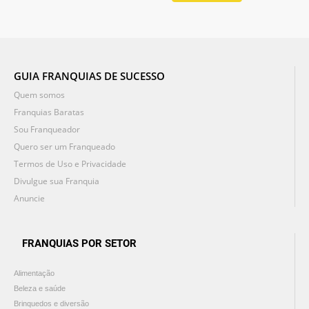
GUIA FRANQUIAS DE SUCESSO
Quem somos
Franquias Baratas
Sou Franqueador
Quero ser um Franqueado
Termos de Uso e Privacidade
Divulgue sua Franquia
Anuncie
FRANQUIAS POR SETOR
Alimentação
Beleza e saúde
Brinquedos e diversão