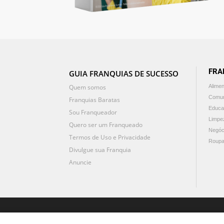
FRA
GUIA FRANQUIAS DE SUCESSO
Quem somos
Alime
Comun
Franquias Baratas
Educa
Sou Franqueador
Limpe
Quero ser um Franqueado
Negóc
Termos de Uso e Privacidade
Roupa
Divulgue sua Franquia
Anuncie