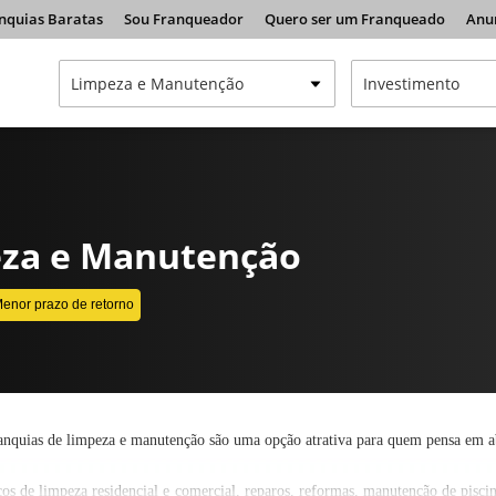
nquias Baratas
Sou Franqueador
Quero ser um Franqueado
Anu
eza e Manutenção
enor prazo de retorno
anquias de limpeza e manutenção são uma opção atrativa para quem pensa em abr
ços de limpeza residencial e comercial, reparos, reformas, manutenção de piscina