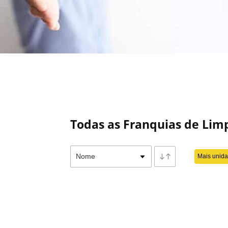
dados da Associação Brasileira de Franchising (ABF).
Tendências de franquias de limp
As franquias de serviços são oportunidades interessant
As franquias de limpeza já são tradicionais no mercado
limpeza, aceitam franqueados com registro de MEI e sã
Também vale prestar atenção em:
Todas as Franquias de Li
Franquias de lavanderia:
na onda de negócios susten
ou self service também são boas apostas.
Mais unid
Franquias de passar roupa:
as redes especializadas e
Franquias de produtos de limpeza:
a venda de produ
serviços.