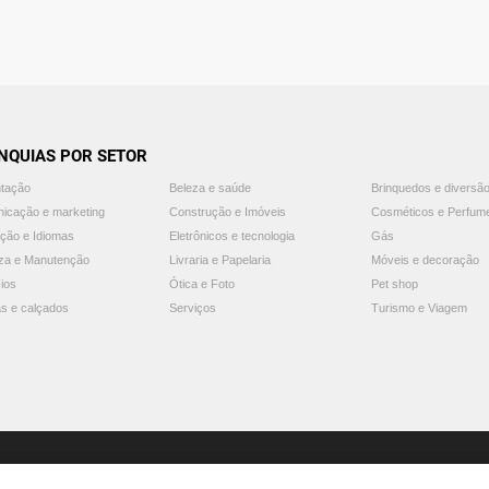
NQUIAS POR SETOR
ntação
Beleza e saúde
Brinquedos e diversã
icação e marketing
Construção e Imóveis
Cosméticos e Perfum
ção e Idiomas
Eletrônicos e tecnologia
Gás
za e Manutenção
Livraria e Papelaria
Móveis e decoração
ios
Ótica e Foto
Pet shop
s e calçados
Serviços
Turismo e Viagem
© 2025 Guia Franquias de Sucesso. Todos os direitos reservados.