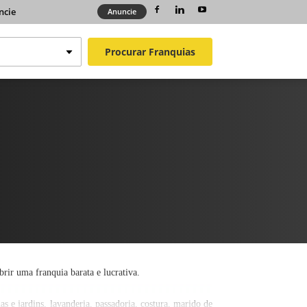
ncie
Anuncie
Procurar
Franquias
ir uma franquia barata e lucrativa.
s e jardins, lavanderia, passadoria, costura, marido de