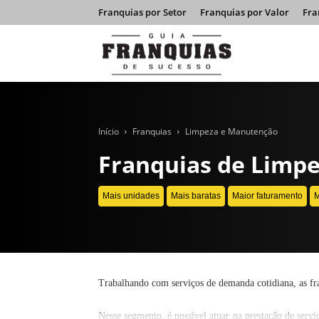
Franquias por Setor
Franquias por Valor
Fra
Guia
Franquias
Início
Franquias
Limpeza e Manutenção
Franquias de Limp
de
Mais unidades
Mais baratas
Maior faturamento
M
Sucesso
Trabalhando com serviços de demanda cotidiana, as fr
Nesse segmento, é possível atuar na prestação de servi