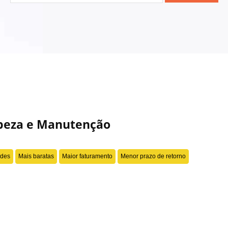
eza para 2020
es para quem busca franquias baratas para 2020.
 e vale a pena ficar de olho em modelos de microfranquias. Muitas redes possib
o ótimas opções de franquias para trabalhar sozinho.
mpeza e Manutenção
táveis, franquias de lavanderia que promovem economia de água e energia tende
ades
Mais baratas
Maior faturamento
Menor prazo de retorno
m serviço de passadoria estão em alta. Geralmente são modelos de franquias bar
tos de limpeza pode ser uma ótima opção para quem quer entrar nesse mercado