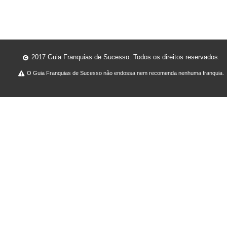
2017 Guia Franquias de Sucesso. Todos os direitos reservados.
O Guia Franquias de Sucesso não endossa nem recomenda nenhuma franquia.