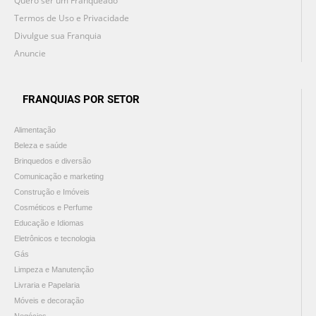
Quero ser um Franqueado
Termos de Uso e Privacidade
Divulgue sua Franquia
Anuncie
FRANQUIAS POR SETOR
Alimentação
Beleza e saúde
Brinquedos e diversão
Comunicação e marketing
Construção e Imóveis
Cosméticos e Perfume
Educação e Idiomas
Eletrônicos e tecnologia
Gás
Limpeza e Manutenção
Livraria e Papelaria
Móveis e decoração