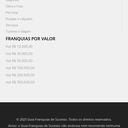
Negócios
Ótica e Foto
Pet shop
Roupas e calçados
Serviços
Turismo e Viagem
FRANQUIAS POR VALOR
Até R$ 10.000,00
Até R$ 30.000,00
Até R$ 50.000,00
Até R$ 100.000,00
Até R$ 200.000,00
Até R$ 300.000,00
© 2025 Guia Franquias de Sucesso. Todos os direitos reservados.
Aviso: o Guia Franquias de Sucesso não endossa nem recomenda nenhuma