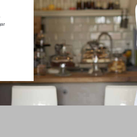
r
gar