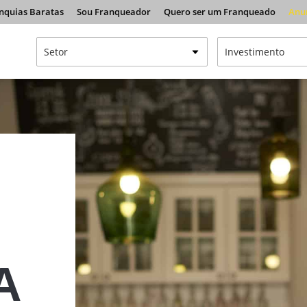
nquias Baratas
Sou Franqueador
Quero ser um Franqueado
Anu
A