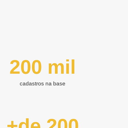
200
 mil
cadastros na base
+de 
200