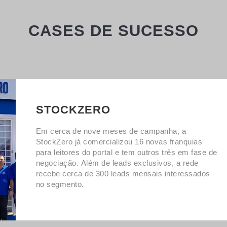
CASES DE SUCESSO
STOCKZERO
Em cerca de nove meses de campanha, a
StockZero já comercializou 16 novas franquias
para leitores do portal e tem outros três em fase de
negociação. Além de leads exclusivos, a rede
recebe cerca de 300 leads mensais interessados
no segmento.