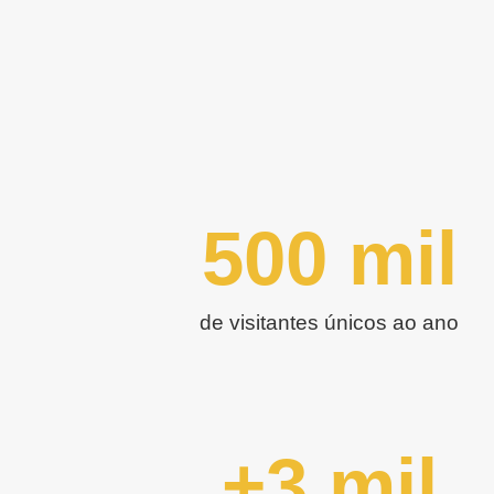
500
 mil
de visitantes únicos ao ano
+
3
 mil