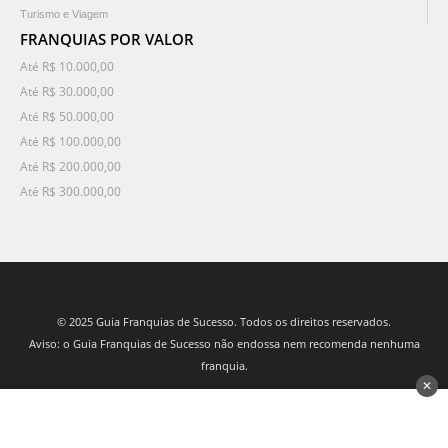
Turismo e Viagem
FRANQUIAS POR VALOR
Até R$ 10.000,00
Até R$ 30.000,00
Até R$ 50.000,00
Até R$ 100.000,00
Até R$ 200.000,00
Até R$ 300.000,00
© 2025 Guia Franquias de Sucesso. Todos os direitos reservados.
Aviso: o Guia Franquias de Sucesso não endossa nem recomenda nenhuma
franquia.
✕
desenvolvido por 3Nós