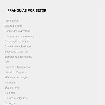
FRANQUIAS POR SETOR
Alimentação
Beleza e saúde
Brinquedos e diversão
Comunicação e marketing
Construção e Imóveis
Cosméticos e Perfume
Educação e Idiomas
Eletrônicos e tecnologia
Gás
Limpeza e Manutenção
Livraria e Papelaria
Móveis e decoração
Negócios
Ótica e Foto
Pet shop
Roupas e calçados
Serviços