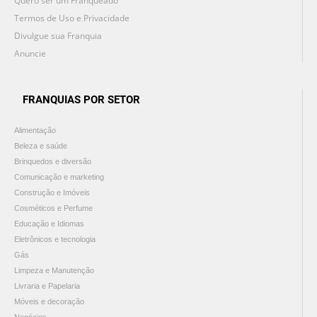
Quero ser um Franqueado
Termos de Uso e Privacidade
Divulgue sua Franquia
Anuncie
FRANQUIAS POR SETOR
Alimentação
Beleza e saúde
Brinquedos e diversão
Comunicação e marketing
Construção e Imóveis
Cosméticos e Perfume
Educação e Idiomas
Eletrônicos e tecnologia
Gás
Limpeza e Manutenção
Livraria e Papelaria
Móveis e decoração