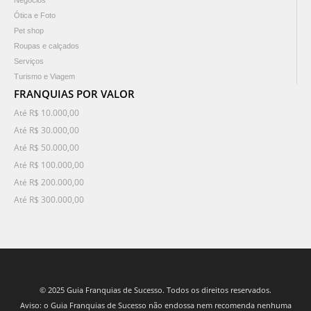
Negócios
Ótica e Foto
Pet shop
Roupas e calçados
Serviços
Turismo e Viagem
FRANQUIAS POR VALOR
Até R$ 10.000,00
Até R$ 30.000,00
Até R$ 50.000,00
Até R$ 100.000,00
Até R$ 200.000,00
Até R$ 300.000,00
© 2025 Guia Franquias de Sucesso. Todos os direitos reservados.
Aviso: o Guia Franquias de Sucesso não endossa nem recomenda nenhuma