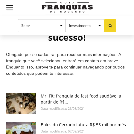
Guia
Cadastro efetuado com
sucesso!
Franquias
Obrigado por se cadastrar para receber mais informações. A
de
franquia que você selecionou entrará em contato em breve.
Enquanto isso, aproveite para continuar navegando por outros
conteúdos que podem te interessar:
Sucesso
Mr. Fit: franquia de fast food saudável a
partir de R$...
Data modificada: 26/08/2021
Bolos do Cerrado fatura R$ 55 mil por mês
Data modificada: 07/09/2021