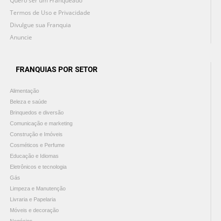
Quero ser um Franqueado
Termos de Uso e Privacidade
Divulgue sua Franquia
Anuncie
FRANQUIAS POR SETOR
Alimentação
Beleza e saúde
Brinquedos e diversão
Comunicação e marketing
Construção e Imóveis
Cosméticos e Perfume
Educação e Idiomas
Eletrônicos e tecnologia
Gás
Limpeza e Manutenção
Livraria e Papelaria
Móveis e decoração