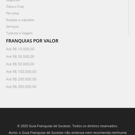
Negócios
Ótica e Foto
Pet shop
Roupas e calçados
Serviços
Turismo e Viagem
FRANQUIAS POR VALOR
Até R$ 10.000,00
Até R$ 30.000,00
Até R$ 50.000,00
Até R$ 100.000,00
Até R$ 200.000,00
Até R$ 300.000,00
© 2025 Guia Franquias de Sucesso. Todos os direitos reservados.
Aviso: o Guia Franquias de Sucesso não endossa nem recomenda nenhuma