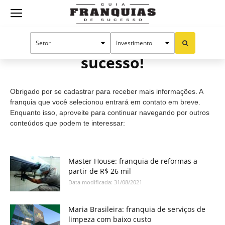
Guia
Cadastro efetuado com
sucesso!
Franquias
Obrigado por se cadastrar para receber mais informações. A
de
franquia que você selecionou entrará em contato em breve.
Enquanto isso, aproveite para continuar navegando por outros
conteúdos que podem te interessar:
Sucesso
Master House: franquia de reformas a
partir de R$ 26 mil
Data modificada: 31/08/2021
Maria Brasileira: franquia de serviços de
limpeza com baixo custo