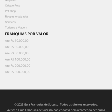
Negócios
Ótica e Foto
Pet shop
Roupas e calçados
Serviços
Turismo e Viagem
FRANQUIAS POR VALOR
Até R$ 10.000,00
Até R$ 30.000,00
Até R$ 50.000,00
Até R$ 100.000,00
Até R$ 200.000,00
Até R$ 300.000,00
© 2025 Guia Franquias de Sucesso. Todos os direitos reservados.
Aviso: o Guia Franquias de Sucesso não endossa nem recomenda nenhuma