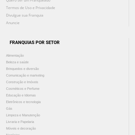
Quero ser um Franqueado
Termos de Uso e Privacidade
Divulgue sua Franquia
Anuncie
FRANQUIAS POR SETOR
Alimentação
Beleza e saúde
Brinquedos e diversão
Comunicação e marketing
Construção e Imóveis
Cosméticos e Perfume
Educação e Idiomas
Eletrônicos e tecnologia
Gás
Limpeza e Manutenção
Livraria e Papelaria
Móveis e decoração