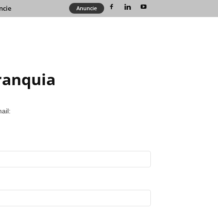
ncie
Anuncie
ranquia
ail: