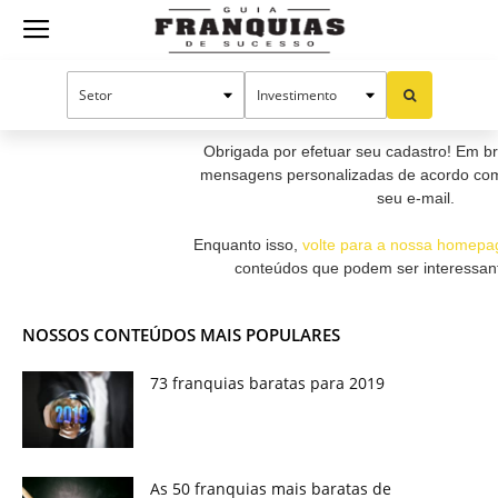
Guia
Obrigada por se ca
Franquias
Obrigada por efetuar seu cadastro! Em b
mensagens personalizadas de acordo com 
seu e-mail.
de
Enquanto isso,
volte para a nossa homepa
conteúdos que podem ser interessan
Sucesso
NOSSOS CONTEÚDOS MAIS POPULARES
73 franquias baratas para 2019
As 50 franquias mais baratas de