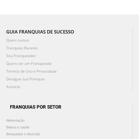
GUIA FRANQUIAS DE SUCESSO
Quem somos
Franquias Baratas
Sou Franqueador
Quero ser um Franqueado
Termos de Uso e Privacidade
Divulgue sua Franquia
Anuncie
FRANQUIAS POR SETOR
Alimentação
Beleza e saúde
Brinquedos e diversão