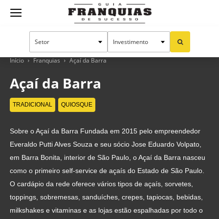
Guia
Franquias
Início
Franquias
Açaí da Barra
Açaí da Barra
de
TRADICIONAL
QUIOSQUE
Sobre o Açaí da Barra Fundada em 2015 pelo empreendedor
Sucesso
Everaldo Putti Alves Souza e seu sócio Jose Eduardo Volpato,
em Barra Bonita, interior de São Paulo, o Açaí da Barra nasceu
como o primeiro self-service de açaís do Estado de São Paulo.
O cardápio da rede oferece vários tipos de açaís, sorvetes,
toppings, sobremesas, sanduíches, crepes, tapiocas, bebidas,
milkshakes e vitaminas e as lojas estão espalhadas por todo o