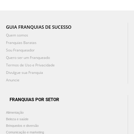
GUIA FRANQUIAS DE SUCESSO
Quem somos
Franquias Baratas
Sou Franqueador
Quero ser um Franqueado
Termos de Uso e Privacidade
Divulgue sua Franquia
Anuncie
FRANQUIAS POR SETOR
Alimentação
Beleza e saúde
Brinquedos e diversão
Comunicação e marketing