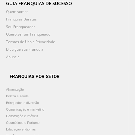
GUIA FRANQUIAS DE SUCESSO
Quem somos
Franquias Baratas
Sou Franqueador
Quero ser um Franqueado
Termos de Uso e Privacidade
Divulgue sua Franquia
Anuncie
FRANQUIAS POR SETOR
Alimentação
Beleza e saúde
Brinquedos e diversão
Comunicação e marketing
Construção e Imóveis
Cosméticos e Perfume
Educação e Idiomas