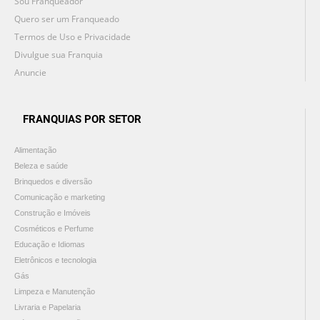
Sou Franqueador
Quero ser um Franqueado
Termos de Uso e Privacidade
Divulgue sua Franquia
Anuncie
FRANQUIAS POR SETOR
Alimentação
Beleza e saúde
Brinquedos e diversão
Comunicação e marketing
Construção e Imóveis
Cosméticos e Perfume
Educação e Idiomas
Eletrônicos e tecnologia
Gás
Limpeza e Manutenção
Livraria e Papelaria