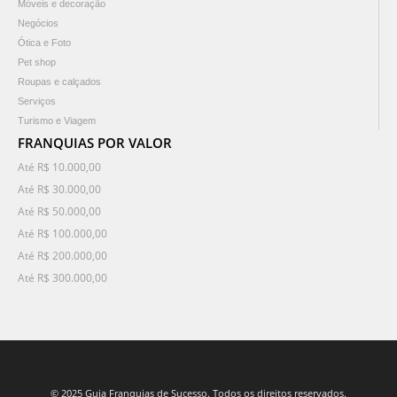
Móveis e decoração
Negócios
Ótica e Foto
Pet shop
Roupas e calçados
Serviços
Turismo e Viagem
FRANQUIAS POR VALOR
Até R$ 10.000,00
Até R$ 30.000,00
Até R$ 50.000,00
Até R$ 100.000,00
Até R$ 200.000,00
Até R$ 300.000,00
© 2025 Guia Franquias de Sucesso. Todos os direitos reservados.