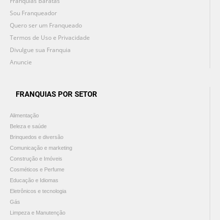
Franquias Baratas
Sou Franqueador
Quero ser um Franqueado
Termos de Uso e Privacidade
Divulgue sua Franquia
Anuncie
FRANQUIAS POR SETOR
Alimentação
Beleza e saúde
Brinquedos e diversão
Comunicação e marketing
Construção e Imóveis
Cosméticos e Perfume
Educação e Idiomas
Eletrônicos e tecnologia
Gás
Limpeza e Manutenção