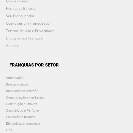
Quem somos
Franquias Baratas
Sou Franqueador
Quero ser um Franqueado
Termos de Uso e Privacidade
Divulgue sua Franquia
Anuncie
FRANQUIAS POR SETOR
Alimentação
Beleza e saúde
Brinquedos e diversão
Comunicação e marketing
Construção e Imóveis
Cosméticos e Perfume
Educação e Idiomas
Eletrônicos e tecnologia
Gás