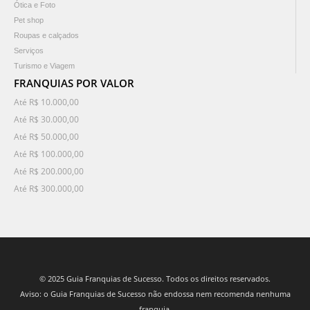
Ótica e Foto
Pet shop
Roupas e calçados
Serviços
Turismo e Viagem
FRANQUIAS POR VALOR
Até R$ 10.000,00
Até R$ 30.000,00
Até R$ 50.000,00
Até R$ 100.000,00
Até R$ 200.000,00
Até R$ 300.000,00
© 2025 Guia Franquias de Sucesso. Todos os direitos reservados.
Aviso: o Guia Franquias de Sucesso não endossa nem recomenda nenhuma
franquia.