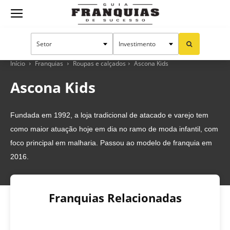
Guia
Franquias
Início
Franquias
Roupas e calçados
Ascona Kids
Ascona Kids
de
Fundada em 1992, a loja tradicional de atacado e varejo tem
como maior atuação hoje em dia no ramo de moda infantil, com
Sucesso
foco principal em malharia. Passou ao modelo de franquia em
2016.
Franquias Relacionadas