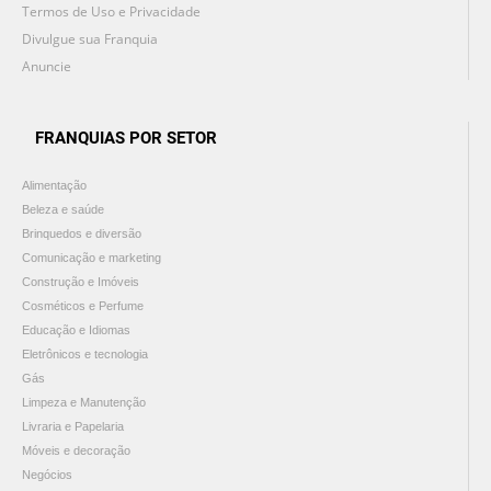
Termos de Uso e Privacidade
Divulgue sua Franquia
Anuncie
FRANQUIAS POR SETOR
Alimentação
Beleza e saúde
Brinquedos e diversão
Comunicação e marketing
Construção e Imóveis
Cosméticos e Perfume
Educação e Idiomas
Eletrônicos e tecnologia
Gás
Limpeza e Manutenção
Livraria e Papelaria
Móveis e decoração
Negócios