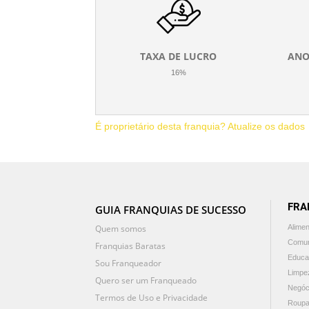
TAXA DE LUCRO
ANO
16%
É proprietário desta franquia? Atualize os dados
FRA
GUIA FRANQUIAS DE SUCESSO
Quem somos
Alime
Comun
Franquias Baratas
Educa
Sou Franqueador
Limpe
Quero ser um Franqueado
Negóc
Termos de Uso e Privacidade
Roupa