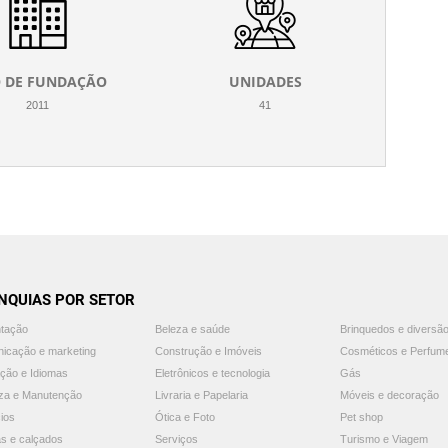
 DE FUNDAÇÃO
UNIDADES
2011
41
NQUIAS POR SETOR
ntação
Beleza e saúde
Brinquedos e diversã
icação e marketing
Construção e Imóveis
Cosméticos e Perfum
ção e Idiomas
Eletrônicos e tecnologia
Gás
za e Manutenção
Livraria e Papelaria
Móveis e decoração
ios
Ótica e Foto
Pet shop
s e calçados
Serviços
Turismo e Viagem