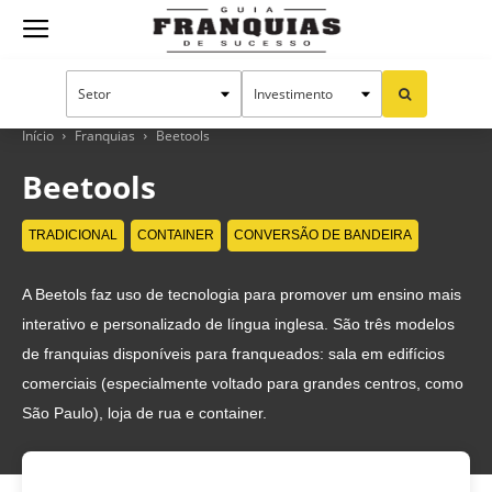
Guia
Franquias
Início
Franquias
Beetools
Beetools
de
TRADICIONAL
CONTAINER
CONVERSÃO DE BANDEIRA
A Beetols faz uso de tecnologia para promover um ensino mais
Sucesso
interativo e personalizado de língua inglesa. São três modelos
de franquias disponíveis para franqueados: sala em edifícios
comerciais (especialmente voltado para grandes centros, como
São Paulo), loja de rua e container.