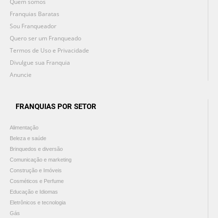
Quem somos
Franquias Baratas
Sou Franqueador
Quero ser um Franqueado
Termos de Uso e Privacidade
Divulgue sua Franquia
Anuncie
FRANQUIAS POR SETOR
Alimentação
Beleza e saúde
Brinquedos e diversão
Comunicação e marketing
Construção e Imóveis
Cosméticos e Perfume
Educação e Idiomas
Eletrônicos e tecnologia
Gás