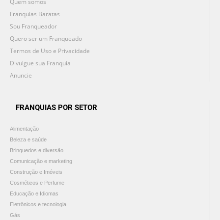
Quem somos
Franquias Baratas
Sou Franqueador
Quero ser um Franqueado
Termos de Uso e Privacidade
Divulgue sua Franquia
Anuncie
FRANQUIAS POR SETOR
Alimentação
Beleza e saúde
Brinquedos e diversão
Comunicação e marketing
Construção e Imóveis
Cosméticos e Perfume
Educação e Idiomas
Eletrônicos e tecnologia
Gás