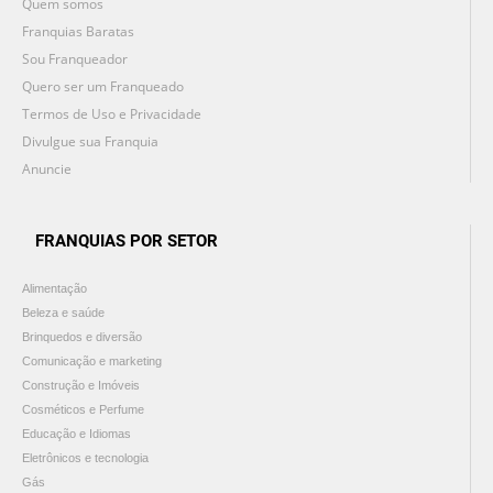
Quem somos
Franquias Baratas
Sou Franqueador
Quero ser um Franqueado
Termos de Uso e Privacidade
Divulgue sua Franquia
Anuncie
FRANQUIAS POR SETOR
Alimentação
Beleza e saúde
Brinquedos e diversão
Comunicação e marketing
Construção e Imóveis
Cosméticos e Perfume
Educação e Idiomas
Eletrônicos e tecnologia
Gás