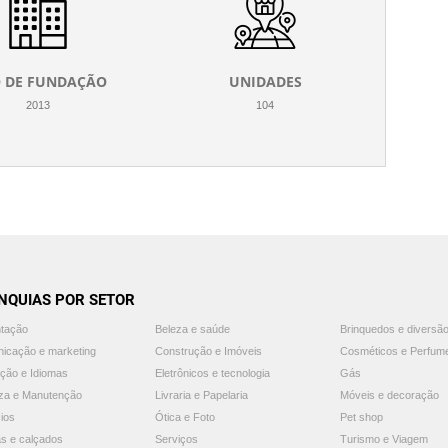
 DE FUNDAÇÃO
UNIDADES
2013
104
NQUIAS POR SETOR
ntação
Beleza e saúde
Brinquedos e diversã
icação e marketing
Construção e Imóveis
Cosméticos e Perfum
ção e Idiomas
Eletrônicos e tecnologia
Gás
za e Manutenção
Livraria e Papelaria
Móveis e decoração
ios
Ótica e Foto
Pet shop
s e calçados
Serviços
Turismo e Viagem