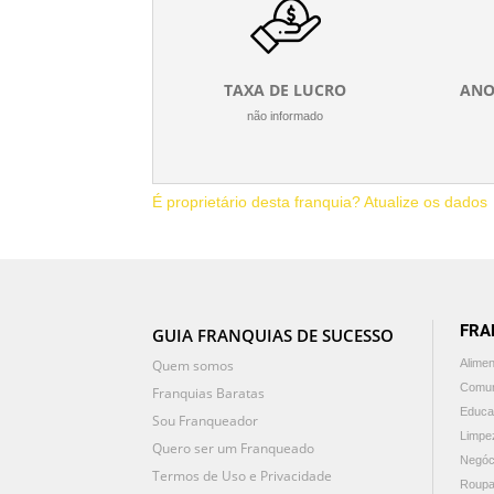
TAXA DE LUCRO
ANO
não informado
É proprietário desta franquia? Atualize os dados
FRA
GUIA FRANQUIAS DE SUCESSO
Quem somos
Alime
Comun
Franquias Baratas
Educa
Sou Franqueador
Limpe
Quero ser um Franqueado
Negóc
Termos de Uso e Privacidade
Roupa