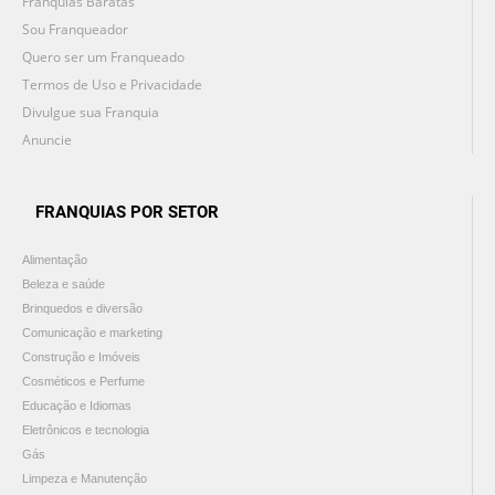
Franquias Baratas
Sou Franqueador
Quero ser um Franqueado
Termos de Uso e Privacidade
Divulgue sua Franquia
Anuncie
FRANQUIAS POR SETOR
Alimentação
Beleza e saúde
Brinquedos e diversão
Comunicação e marketing
Construção e Imóveis
Cosméticos e Perfume
Educação e Idiomas
Eletrônicos e tecnologia
Gás
Limpeza e Manutenção