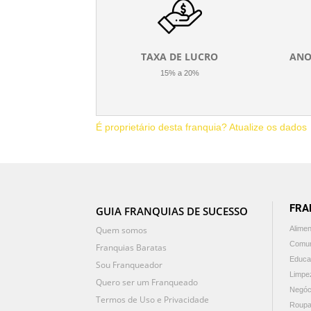
TAXA DE LUCRO
ANO
15% a 20%
É proprietário desta franquia? Atualize os dados
FRA
GUIA FRANQUIAS DE SUCESSO
Quem somos
Alime
Comun
Franquias Baratas
Educa
Sou Franqueador
Limpe
Quero ser um Franqueado
Negóc
Termos de Uso e Privacidade
Roupa