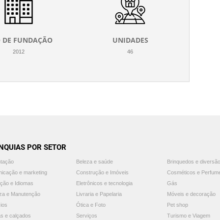
 DE FUNDAÇÃO
UNIDADES
2012
46
NQUIAS POR SETOR
ntação
Beleza e saúde
Brinquedos e diversã
icação e marketing
Construção e Imóveis
Cosméticos e Perfum
ção e Idiomas
Eletrônicos e tecnologia
Gás
za e Manutenção
Livraria e Papelaria
Móveis e decoração
ios
Ótica e Foto
Pet shop
s e calçados
Serviços
Turismo e Viagem