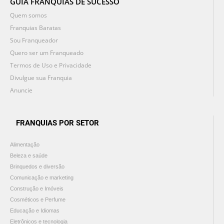
GUIA FRANQUIAS DE SUCESSO
Quem somos
Franquias Baratas
Sou Franqueador
Quero ser um Franqueado
Termos de Uso e Privacidade
Divulgue sua Franquia
Anuncie
FRANQUIAS POR SETOR
Alimentação
Beleza e saúde
Brinquedos e diversão
Comunicação e marketing
Construção e Imóveis
Cosméticos e Perfume
Educação e Idiomas
Eletrônicos e tecnologia