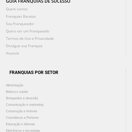
GUIA FRANQUIAS DE SUCESSO
Quem somos
Franquias Baratas
Sou Franqueador
Quero ser um Franqueado
Termos de Uso e Privacidade
Divulgue sua Franquia
Anuncie
FRANQUIAS POR SETOR
Alimentação
Beleza e saúde
Brinquedos e diversão
Comunicação e marketing
Construção e Imóveis
Cosméticos e Perfume
Educação e Idiomas
Eletrônicos e tecnologia