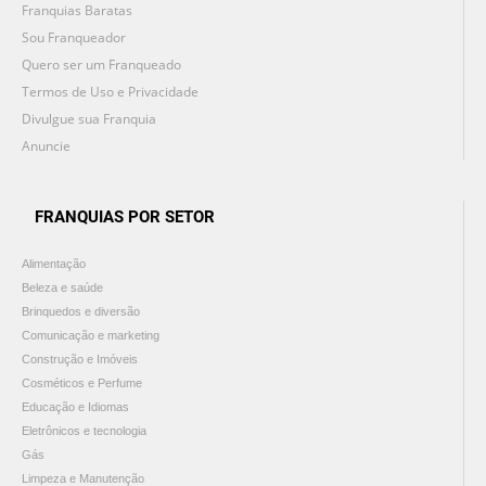
Franquias Baratas
Sou Franqueador
Quero ser um Franqueado
Termos de Uso e Privacidade
Divulgue sua Franquia
Anuncie
FRANQUIAS POR SETOR
Alimentação
Beleza e saúde
Brinquedos e diversão
Comunicação e marketing
Construção e Imóveis
Cosméticos e Perfume
Educação e Idiomas
Eletrônicos e tecnologia
Gás
Limpeza e Manutenção