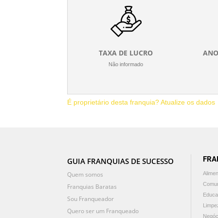
TAXA DE LUCRO
ANO
Não informado
É proprietário desta franquia? Atualize os dados
FRA
GUIA FRANQUIAS DE SUCESSO
Quem somos
Alime
Comun
Franquias Baratas
Educa
Sou Franqueador
Limpe
Quero ser um Franqueado
Negóc