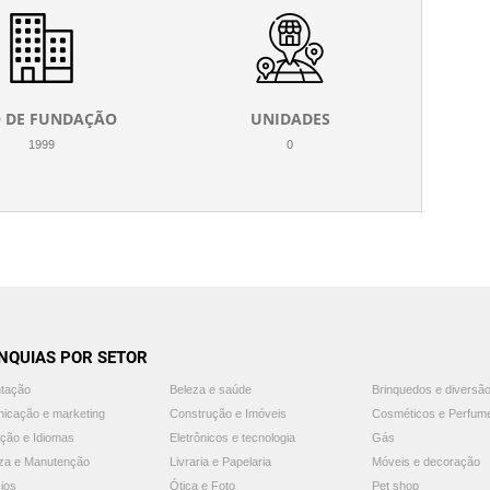
 DE FUNDAÇÃO
UNIDADES
1999
0
NQUIAS POR SETOR
ntação
Beleza e saúde
Brinquedos e diversã
icação e marketing
Construção e Imóveis
Cosméticos e Perfum
ção e Idiomas
Eletrônicos e tecnologia
Gás
za e Manutenção
Livraria e Papelaria
Móveis e decoração
ios
Ótica e Foto
Pet shop