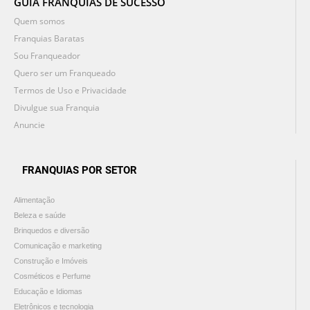
GUIA FRANQUIAS DE SUCESSO
Quem somos
Franquias Baratas
Sou Franqueador
Quero ser um Franqueado
Termos de Uso e Privacidade
Divulgue sua Franquia
Anuncie
FRANQUIAS POR SETOR
Alimentação
Beleza e saúde
Brinquedos e diversão
Comunicação e marketing
Construção e Imóveis
Cosméticos e Perfume
Educação e Idiomas
Eletrônicos e tecnologia