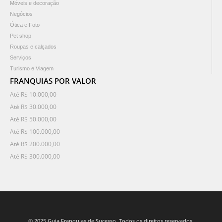
Móveis e decoração
Negócios
Ótica e Foto
Pet shop
Roupas e calçados
Serviços
Turismo e Viagem
FRANQUIAS POR VALOR
Até R$ 10.000,00
Até R$ 30.000,00
Até R$ 50.000,00
Até R$ 100.000,00
Até R$ 200.000,00
Até R$ 300.000,00
© 2025 Guia Franquias de Sucesso. Todos os direitos reservados.