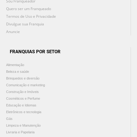
Sou Franqueador
Quero ser um Franqueado
Termos de Uso e Privacidade
Divulgue sua Franquia
Anuncie
FRANQUIAS POR SETOR
Alimentação
Beleza e saúde
Brinquedos e diversão
Comunicação e marketing
Construção e Imóveis
Cosméticos e Perfume
Educação e Idiomas
Eletrônicos e tecnologia
Gás
Limpeza e Manutenção
Livraria e Papelaria