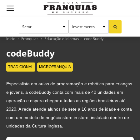
Guia
Franquias
Início
Franquias
Educação e Idiomas
codeBuddy
codeBuddy
de
TRADICIONAL
MICROFRANQUIA
Especialista em aulas de programação e robótica para crianças
Sucesso
e jovens, a codeBuddy conta com mais de 40 unidades em
operação e espera chegar a todas as regiões brasileiras até
2020. A rede atende alunos de sete a 16 anos de idade e conta
com um modelo de negócio store in store, instalado dentro de
unidades da Cultura Inglesa.