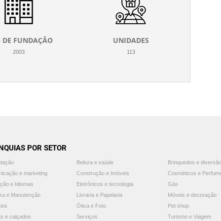
 DE FUNDAÇÃO
UNIDADES
2003
113
NQUIAS POR SETOR
ntação
Beleza e saúde
Brinquedos e diversã
icação e marketing
Construção e Imóveis
Cosméticos e Perfum
ção e Idiomas
Eletrônicos e tecnologia
Gás
za e Manutenção
Livraria e Papelaria
Móveis e decoração
ios
Ótica e Foto
Pet shop
s e calçados
Serviços
Turismo e Viagem