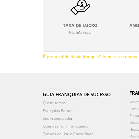
TAXA DE LUCRO
ANO
Não informado
É proprietário desta franquia? Atualize os dados
FRA
GUIA FRANQUIAS DE SUCESSO
Quem somos
Alime
Comun
Franquias Baratas
Educa
Sou Franqueador
Limpe
Quero ser um Franqueado
Negóc
Termos de Uso e Privacidade
Roupa