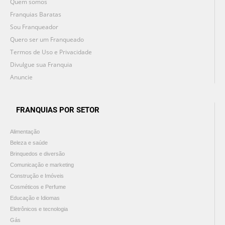
Quem somos
Franquias Baratas
Sou Franqueador
Quero ser um Franqueado
Termos de Uso e Privacidade
Divulgue sua Franquia
Anuncie
FRANQUIAS POR SETOR
Alimentação
Beleza e saúde
Brinquedos e diversão
Comunicação e marketing
Construção e Imóveis
Cosméticos e Perfume
Educação e Idiomas
Eletrônicos e tecnologia
Gás