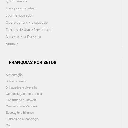
Quem somos
Franquias Baratas
Sou Franqueador
Quero ser um Franqueado
Termos de Uso e Privacidade
Divulgue sua Franquia
Anuncie
FRANQUIAS POR SETOR
Alimentação
Beleza e saúde
Brinquedos e diversão
Comunicação e marketing
Construção e Imóveis
Cosméticos e Perfume
Educação e Idiomas
Eletrônicos e tecnologia
Gás