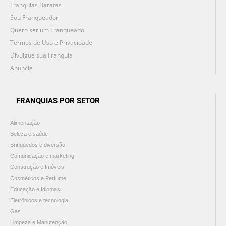
Franquias Baratas
Sou Franqueador
Quero ser um Franqueado
Termos de Uso e Privacidade
Divulgue sua Franquia
Anuncie
FRANQUIAS POR SETOR
Alimentação
Beleza e saúde
Brinquedos e diversão
Comunicação e marketing
Construção e Imóveis
Cosméticos e Perfume
Educação e Idiomas
Eletrônicos e tecnologia
Gás
Limpeza e Manutenção