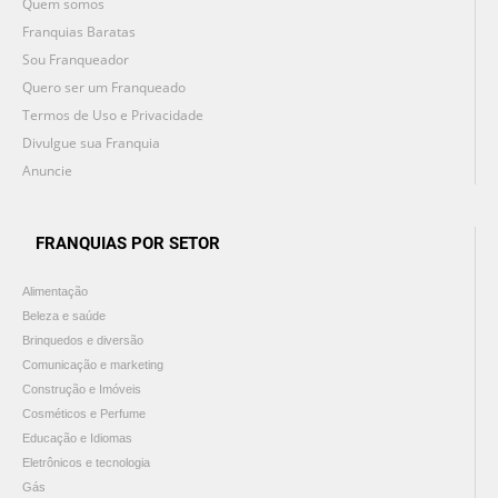
Quem somos
Franquias Baratas
Sou Franqueador
Quero ser um Franqueado
Termos de Uso e Privacidade
Divulgue sua Franquia
Anuncie
FRANQUIAS POR SETOR
Alimentação
Beleza e saúde
Brinquedos e diversão
Comunicação e marketing
Construção e Imóveis
Cosméticos e Perfume
Educação e Idiomas
Eletrônicos e tecnologia
Gás