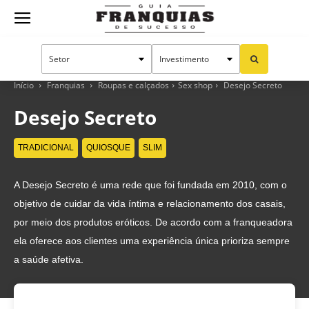
Guia
Franquias
Início
Franquias
Roupas e calçados
Sex shop
Desejo Secreto
Desejo Secreto
de
TRADICIONAL
QUIOSQUE
SLIM
A Desejo Secreto é uma rede que foi fundada em 2010, com o
Sucesso
objetivo de cuidar da vida íntima e relacionamento dos casais,
por meio dos produtos eróticos. De acordo com a franqueadora
ela oferece aos clientes uma experiência única prioriza sempre
a saúde afetiva.