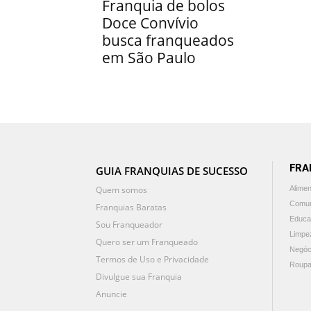
Franquia de bolos
Doce Convívio
busca franqueados
em São Paulo
FRA
GUIA FRANQUIAS DE SUCESSO
Quem somos
Alime
Comun
Franquias Baratas
Educa
Sou Franqueador
Limpe
Quero ser um Franqueado
Negóc
Termos de Uso e Privacidade
Roupa
Divulgue sua Franquia
Anuncie