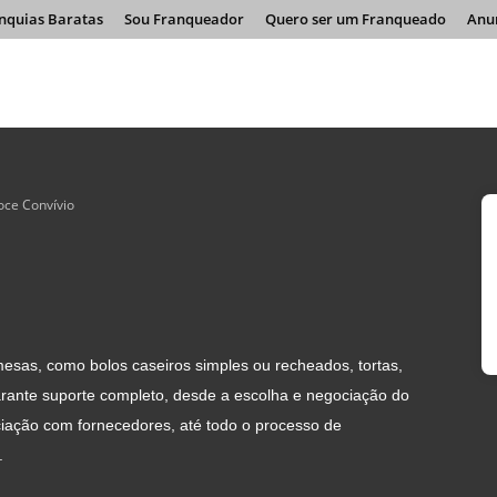
nquias Baratas
Sou Franqueador
Quero ser um Franqueado
Anu
oce Convívio
esas, como bolos caseiros simples ou recheados, tortas,
rante suporte completo, desde a escolha e negociação do
ciação com fornecedores, até todo o processo de
.