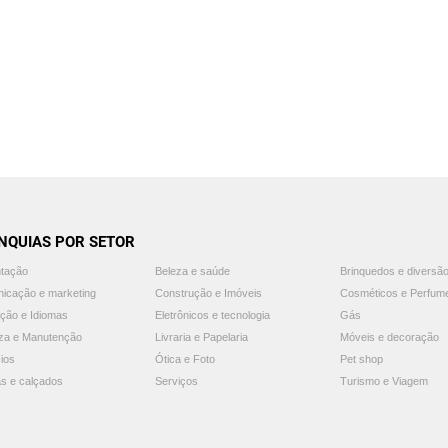
NQUIAS POR SETOR
ntação
Beleza e saúde
Brinquedos e diversã
icação e marketing
Construção e Imóveis
Cosméticos e Perfum
ção e Idiomas
Eletrônicos e tecnologia
Gás
za e Manutenção
Livraria e Papelaria
Móveis e decoração
ios
Ótica e Foto
Pet shop
s e calçados
Serviços
Turismo e Viagem