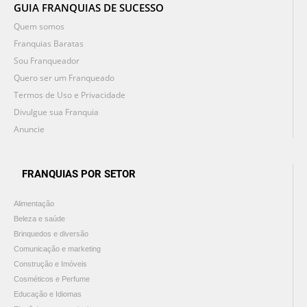
GUIA FRANQUIAS DE SUCESSO
Quem somos
Franquias Baratas
Sou Franqueador
Quero ser um Franqueado
Termos de Uso e Privacidade
Divulgue sua Franquia
Anuncie
FRANQUIAS POR SETOR
Alimentação
Beleza e saúde
Brinquedos e diversão
Comunicação e marketing
Construção e Imóveis
Cosméticos e Perfume
Educação e Idiomas