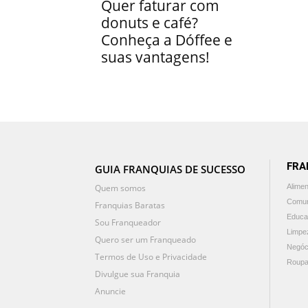
Quer faturar com
donuts e café?
Conheça a Dóffee e
suas vantagens!
FRA
GUIA FRANQUIAS DE SUCESSO
Quem somos
Alime
Comun
Franquias Baratas
Educa
Sou Franqueador
Limpe
Quero ser um Franqueado
Negóc
Termos de Uso e Privacidade
Roupa
Divulgue sua Franquia
Anuncie