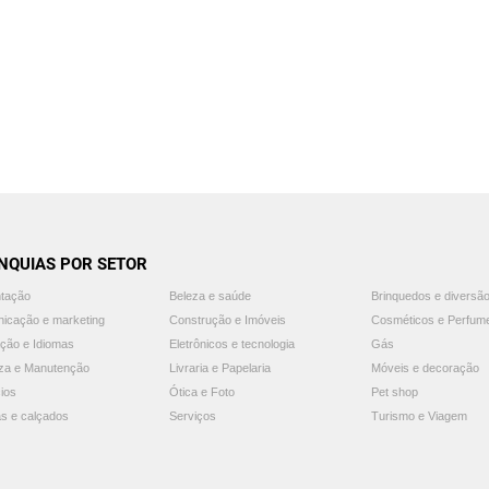
NQUIAS POR SETOR
ntação
Beleza e saúde
Brinquedos e diversã
icação e marketing
Construção e Imóveis
Cosméticos e Perfum
ção e Idiomas
Eletrônicos e tecnologia
Gás
za e Manutenção
Livraria e Papelaria
Móveis e decoração
ios
Ótica e Foto
Pet shop
s e calçados
Serviços
Turismo e Viagem