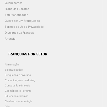
Quem somos
Franquias Baratas
Sou Franqueador
Quero ser um Franqueado
Termos de Uso e Privacidade
Divulgue sua Franquia
Anuncie
FRANQUIAS POR SETOR
Alimentação
Beleza e saúde
Brinquedos e diversão
Comunicação e marketing
Construção e Imóveis
Cosméticos e Perfume
Educação e Idiomas
Eletrônicos e tecnologia
Gás