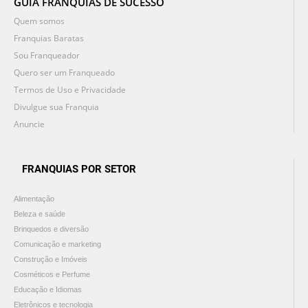
GUIA FRANQUIAS DE SUCESSO
Quem somos
Franquias Baratas
Sou Franqueador
Quero ser um Franqueado
Termos de Uso e Privacidade
Divulgue sua Franquia
Anuncie
FRANQUIAS POR SETOR
Alimentação
Beleza e saúde
Brinquedos e diversão
Comunicação e marketing
Construção e Imóveis
Cosméticos e Perfume
Educação e Idiomas
Eletrônicos e tecnologia