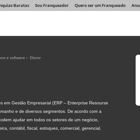
nquias Baratas
Sou Franqueador
Quero ser um Franqueado
Anu
ivos e software
Elevor
ões em Gestão Empresarial (ERP – Enterprise Resourse
amanho e de diversos segmentos. De acordo com a
podem ajudar em todos os setores de um negócio,
ra, contábil, fiscal, estoques, comercial, gerencial,