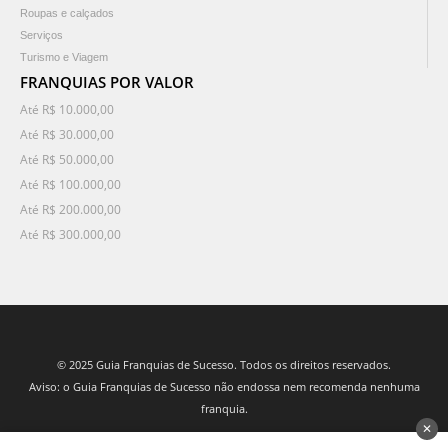
Roupas e calçados
Serviços
Turismo e Viagem
FRANQUIAS POR VALOR
Até R$ 10.000,00
Até R$ 30.000,00
Até R$ 50.000,00
Até R$ 100.000,00
Até R$ 200.000,00
Até R$ 300.000,00
© 2025 Guia Franquias de Sucesso. Todos os direitos reservados.
Aviso: o Guia Franquias de Sucesso não endossa nem recomenda nenhuma
franquia.
✕