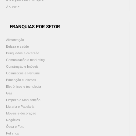
Anuncie
FRANQUIAS POR SETOR
Alimentação
Beleza e saúde
Brinquedos e diversão
Comunicação e marketing
Construção e Imóveis
Cosméticos e Perfume
Educação e Idiomas
Eletrônicos e tecnologia
Gás
Limpeza e Manutenção
Livraria e Papelaria
Móveis e decoração
Negócios
Ótica e Foto
Pet shop