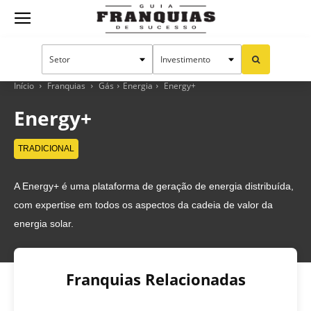
Guia
Franquias
Início
Franquias
Gás
Energia
Energy+
Energy+
de
TRADICIONAL
A Energy+ é uma plataforma de geração de energia distribuída,
Sucesso
com expertise em todos os aspectos da cadeia de valor da
energia solar.
Franquias Relacionadas