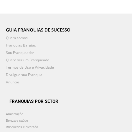
GUIA FRANQUIAS DE SUCESSO
Quem somos
Franquias Baratas
Sou Franqueador
Quero ser um Franqueado
Termos de Uso e Privacidade
Divulgue sua Franquia
Anuncie
FRANQUIAS POR SETOR
Alimentação
Beleza e saúde
Brinquedos e diversão