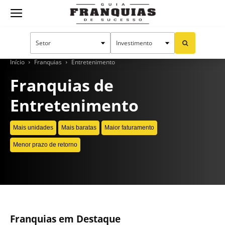
Guia
Franquias
Início
Franquias
Entretenimento
Franquias de
Entretenimento
de
Mais unidades
Mais baratas
Maior faturamento
Sucesso
Menor prazo de retorno
CONTINUE LENDO
Franquias em Destaque