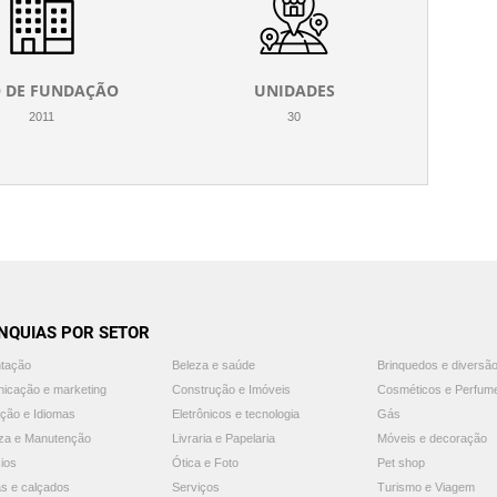
 DE FUNDAÇÃO
UNIDADES
2011
30
NQUIAS POR SETOR
ntação
Beleza e saúde
Brinquedos e diversã
icação e marketing
Construção e Imóveis
Cosméticos e Perfum
ção e Idiomas
Eletrônicos e tecnologia
Gás
za e Manutenção
Livraria e Papelaria
Móveis e decoração
ios
Ótica e Foto
Pet shop
s e calçados
Serviços
Turismo e Viagem