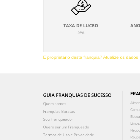
TAXA DE LUCRO
ANO
26%
É proprietário desta franquia? Atualize os dados
FRA
GUIA FRANQUIAS DE SUCESSO
Quem somos
Alime
Comun
Franquias Baratas
Educa
Sou Franqueador
Limpe
Quero ser um Franqueado
Negóc
Termos de Uso e Privacidade
Roupa