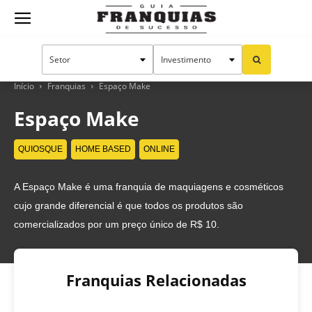
Guia
Franquias
Início
Franquias
Espaço Make
Espaço Make
de
QUIOSQUE
HOME BASED
ONLINE
A Espaço Make é uma franquia de maquiagens e cosméticos
Sucesso
cujo grande diferencial é que todos os produtos são
comercializados por um preço único de R$ 10.
Franquias Relacionadas