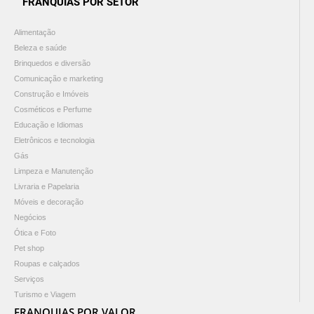
FRANQUIAS POR SETOR
Alimentação
Beleza e saúde
Brinquedos e diversão
Comunicação e marketing
Construção e Imóveis
Cosméticos e Perfume
Educação e Idiomas
Eletrônicos e tecnologia
Gás
Limpeza e Manutenção
Livraria e Papelaria
Móveis e decoração
Negócios
Ótica e Foto
Pet shop
Roupas e calçados
Serviços
Turismo e Viagem
FRANQUIAS POR VALOR