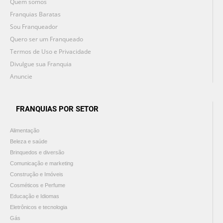
Quem somos
Franquias Baratas
Sou Franqueador
Quero ser um Franqueado
Termos de Uso e Privacidade
Divulgue sua Franquia
Anuncie
FRANQUIAS POR SETOR
Alimentação
Beleza e saúde
Brinquedos e diversão
Comunicação e marketing
Construção e Imóveis
Cosméticos e Perfume
Educação e Idiomas
Eletrônicos e tecnologia
Gás