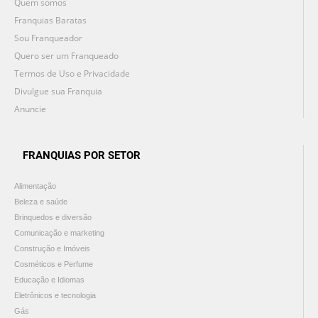
Quem somos
Franquias Baratas
Sou Franqueador
Quero ser um Franqueado
Termos de Uso e Privacidade
Divulgue sua Franquia
Anuncie
FRANQUIAS POR SETOR
Alimentação
Beleza e saúde
Brinquedos e diversão
Comunicação e marketing
Construção e Imóveis
Cosméticos e Perfume
Educação e Idiomas
Eletrônicos e tecnologia
Gás