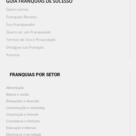
GUIA FRANQUIAS DE SUCESSO
Quem somos
Franquias Baratas
Sou Franqueador
Quero ser um Franqueado
Termos de Uso e Privacidade
Divulgue sua Franquia
Anuncie
FRANQUIAS POR SETOR
Alimentação
Beleza e saúde
Brinquedos e diversão
Comunicação e marketing
Construção e Imóveis
Cosméticos e Perfume
Educação e Idiomas
Eletrônicos e tecnologia